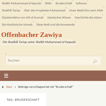
Sheikh Muhanmmad al-Yaqoubi
Dhikr
Bruderschaft
Sufismus
Shadhili Tariqa
Über den Propheten Muhammad
Unser Bedürfnis nach Allah
Glaubenslehre von Ahl al-Sunnah
Islamisches Wissen
Geschichte des Islams
Die Muslimische Ummah
Diese Welt und die kommende
Offenbacher Zawiya
Die Shadhili Tariqa unter Sheikh Muhammad al-Yaqoubi
.
Start
»
Beiträge verschlagwortet mit "Bruderschaft"
TAG:
BRUDERSCHAFT